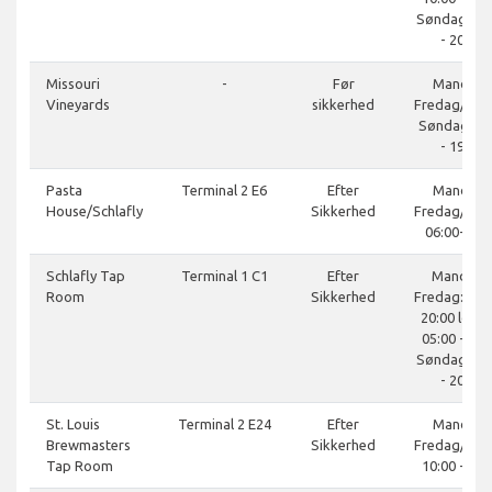
Søndag: 10
- 20:00
Missouri
-
Før
Mandag-
Vineyards
sikkerhed
Fredag/lør
Søndag 11:
- 19:00
Pasta
Terminal 2 E6
Efter
Mandag-
House/Schlafly
Sikkerhed
Fredag/lør
06:00-21:0
Schlafly Tap
Terminal 1 C1
Efter
Mandag 
Room
Sikkerhed
Fredag: 05:0
20:00 lørda
05:00 - 20:
Søndag: 05
- 20:00
St. Louis
Terminal 2 E24
Efter
Mandag-
Brewmasters
Sikkerhed
Fredag/lør
Tap Room
10:00 - 21: