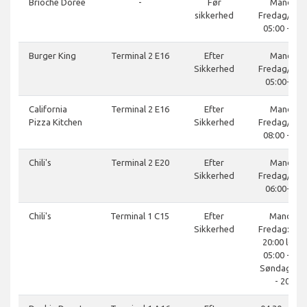
Brioche Doree
-
Før
Mandag-
sikkerhed
Fredag/lør
05:00 - 19:
Burger King
Terminal 2 E16
Efter
Mandag-
Sikkerhed
Fredag/lør
05:00-22:0
California
Terminal 2 E16
Efter
Mandag-
Pizza Kitchen
Sikkerhed
Fredag/lør
08:00 - 21:
Chili's
Terminal 2 E20
Efter
Mandag-
Sikkerhed
Fredag/lør
06:00-21:3
Chili's
Terminal 1 C15
Efter
Mandag 
Sikkerhed
Fredag: 05:0
20:00 lørda
05:00 - 20:
Søndag: 05
- 20:00