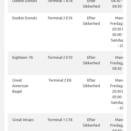
Dunkin Donuts
Terminal 1 A16
Efter
04:30 - 20:0
Sikkerhed
04:30 - 19:
Dunkin Donuts
Terminal 2 E16
Efter
Mandag-
Sikkerhed
Fredag: 05:0
20:30 lørda
05:00 - 20:
Søndag: 05
- 20:30
Eighteen-76
Terminal 2 E10
Efter
Mandag-
Sikkerhed
Fredag/lør
09:30 - 21:
Great
Terminal 2 E8
Efter
Mandag-
American
Sikkerhed
Fredag: 05:0
Bagel
20:30 lørda
05:00 - 20:
Søndag: 05
- 20:30
Great Wraps
Terminal 1 C18
Efter
Mandag-
Sikkerhed
Fredag/lør
04:30 - 20: