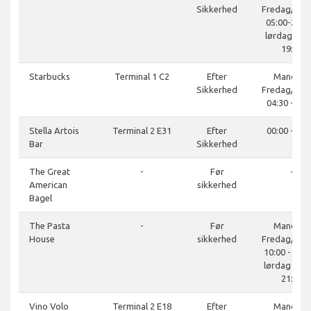
Sikkerhed
Fredag/Sø
05:00-20:00
lørdag 05:0
19:00
Starbucks
Terminal 1 C2
Efter
Mandag-
Sikkerhed
Fredag/lør
04:30 - 21:
Stella Artois
Terminal 2 E31
Efter
00:00 - 08:
Bar
Sikkerhed
The Great
-
Før
-
American
sikkerhed
Bagel
The Pasta
-
Før
Mandag-
House
sikkerhed
Fredag/Sø
10:00 - 22:0
lørdag 10:0
21:00
Vino Volo
Terminal 2 E18
Efter
Mandag-