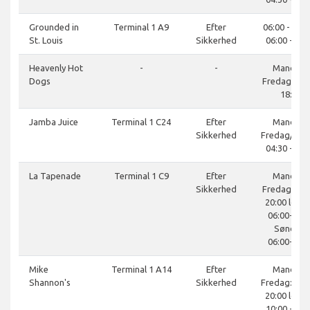
Grounded in
Terminal 1 A9
Efter
06:00 - 20:0
St. Louis
Sikkerhed
06:00 - 19:
Heavenly Hot
-
-
Mandag-
Dogs
Fredag 11:0
18:00
Jamba Juice
Terminal 1 C24
Efter
Mandag-
Sikkerhed
Fredag/lør
04:30 - 20:
La Tapenade
Terminal 1 C9
Efter
Mandag-
Sikkerhed
Fredag: 06:
20:00 lørda
06:00-20:0
Søndag:
06:00-20:0
Mike
Terminal 1 A14
Efter
Mandag-
Shannon's
Sikkerhed
Fredag: 10:0
20:00 lørda
10:00 - 20: