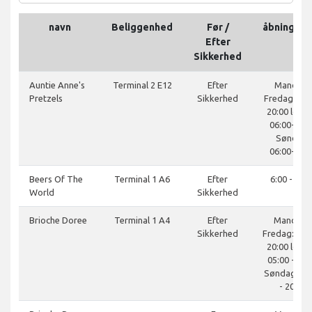
navn
Beliggenhed
Før /
åbningsti
Efter
Sikkerhed
Auntie Anne's
Terminal 2 E12
Efter
Mandag-
Pretzels
Sikkerhed
Fredag: 06:
20:00 lørda
06:00-20:0
Søndag:
06:00-20:0
Beers Of The
Terminal 1 A6
Efter
6:00 - 20:0
World
Sikkerhed
Brioche Doree
Terminal 1 A4
Efter
Mandag 
Sikkerhed
Fredag: 05:0
20:00 lørda
05:00 - 20:
Søndag: 05
- 20:00