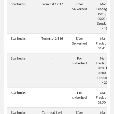
Starbucks
Terminal 1 C17
Efter
Mandag-
Sikkerhed
Fredag 05:0
19:30, lørd
05:00 - 19:3
Søndag 05:
- 19:30
Starbucks
Terminal 2 E16
Efter
Mandag-
Sikkerhed
Fredag/lør
04:45 - 21:
Starbucks
-
Før
Mandag 
sikkerhed
Fredag: 05:0
20:00 lørda
05:00 - 20:
Søndag: 05
- 20:00
Starbucks
-
Før
Mandag-
sikkerhed
Fredag/lør
05:30 - 20:
Starbucks
Terminal 1 A6
Efter
Mandag-