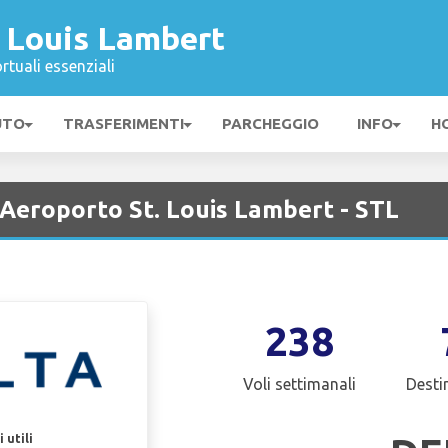
. Louis Lambert
rtuali essenziali
UTO
TRASFERIMENTI
PARCHEGGIO
INFO
H
 Aeroporto St. Louis Lambert - STL
238
Voli settimanali
Desti
 utili