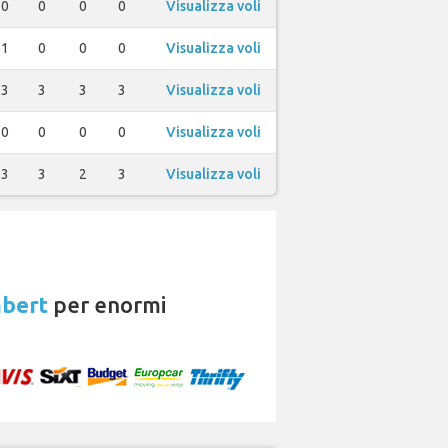
0
0
0
0
Visualizza voli
1
0
0
0
Visualizza voli
3
3
3
3
Visualizza voli
0
0
0
0
Visualizza voli
3
3
2
3
Visualizza voli
mbert
per enormi