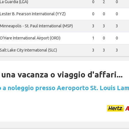
La Guardia (LGA)
0
2
0
Lester B. Pearson International (YYZ)
0
0
0
Minneapolis - St. Paul International (MSP)
3
3
3
O'Hare International Airport (ORD)
1
0
0
Salt Lake City International (SLC)
3
3
3
una vacanza o viaggio d'affari...
 a noleggio presso Aeroporto St. Louis La