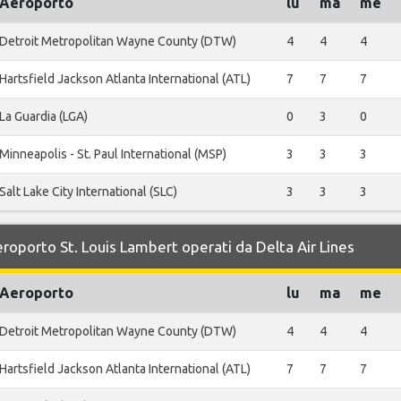
Aeroporto
lu
ma
me
Detroit Metropolitan Wayne County (DTW)
4
4
4
Hartsfield Jackson Atlanta International (ATL)
7
7
7
La Guardia (LGA)
0
3
0
Minneapolis - St. Paul International (MSP)
3
3
3
Salt Lake City International (SLC)
3
3
3
Aeroporto St. Louis Lambert operati da Delta Air Lines
Aeroporto
lu
ma
me
Detroit Metropolitan Wayne County (DTW)
4
4
4
Hartsfield Jackson Atlanta International (ATL)
7
7
7