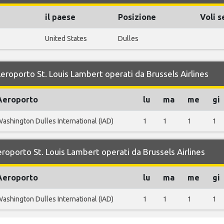
il paese
Posizione
Voli s
United States
Dulles
Aeroporto St. Louis Lambert operati da Brussels Airlines
Aeroporto
lu
ma
me
gi
ashington Dulles International (IAD)
1
1
1
1
eroporto St. Louis Lambert operati da Brussels Airlines
Aeroporto
lu
ma
me
gi
ashington Dulles International (IAD)
1
1
1
1