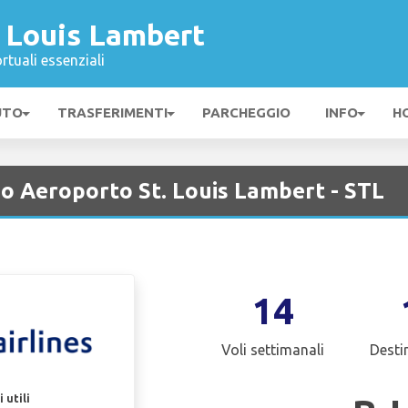
. Louis Lambert
rtuali essenziali
UTO
TRASFERIMENTI
PARCHEGGIO
INFO
H
so Aeroporto St. Louis Lambert - STL
14
Voli settimanali
Desti
 utili