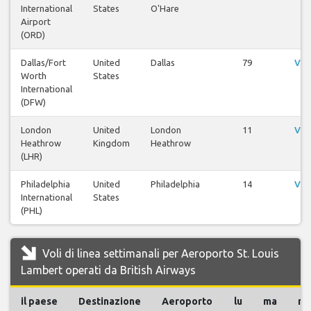
International
States
O'Hare
Airport
(ORD)
Dallas/Fort
United
Dallas
79
Vis
Worth
States
International
(DFW)
London
United
London
11
Vis
Heathrow
Kingdom
Heathrow
(LHR)
Philadelphia
United
Philadelphia
14
Vis
International
States
(PHL)
Voli di linea settimanali per Aeroporto St. Louis
Lambert operati da British Airways
il paese
Destinazione
Aeroporto
lu
ma
m