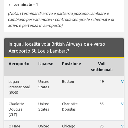
terminale - 1
(Nota: i terminal di arrivo e partenza possono cambiare e
cambiano per vari motivi - controlla sempre le schermate di
arrivo e partenza in aeroporto)
In quali località vola British Airways da e verso
Aeroporto St. Louis Lambert?
Aeroporto
il paese
Posizione
Voli
settimanali
Logan
United
Boston
19
Vis
International
States
(BOS)
Charlotte
United
Charlotte
35
Vis
Douglas
States
Douglas
(CLT)
O'Hare
United
Chicago
75
Vis