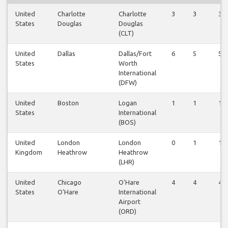
United
Charlotte
Charlotte
3
3
3
States
Douglas
Douglas
(CLT)
United
Dallas
Dallas/Fort
6
5
5
States
Worth
International
(DFW)
United
Boston
Logan
1
1
1
States
International
(BOS)
United
London
London
0
1
1
Kingdom
Heathrow
Heathrow
(LHR)
United
Chicago
O'Hare
4
4
4
States
O'Hare
International
Airport
(ORD)