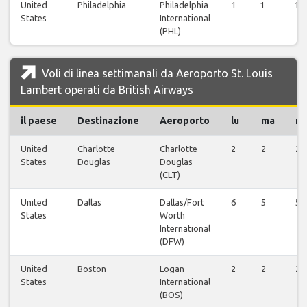
United
Philadelphia
Philadelphia
1
1
1
States
International
(PHL)
Voli di linea settimanali da Aeroporto St. Louis
Lambert operati da British Airways
il paese
Destinazione
Aeroporto
lu
ma
m
United
Charlotte
Charlotte
2
2
2
States
Douglas
Douglas
(CLT)
United
Dallas
Dallas/Fort
6
5
5
States
Worth
International
(DFW)
United
Boston
Logan
2
2
2
States
International
(BOS)